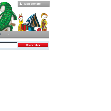
Mon compte
ts
Meilleures ventes
3 PETITES PHRASES
Destination Classiques (Vol.2)
Londres - Kids'voyage
Destination Classiques (Vol.6)
La Bretagne - Kids'voyage
Toutes les meilleures ventes