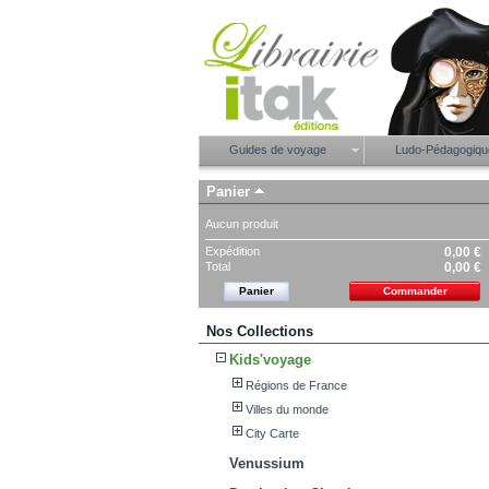
Guides de voyage
Ludo-Pédagogiq
Panier
Aucun produit
Expédition
0,00 €
Total
0,00 €
Panier
Commander
Nos Collections
Kids'voyage
Régions de France
Villes du monde
City Carte
Venussium