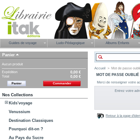
Guides de voyage
Ludo-Pédagogique
Albums Enfants
Panier
Aucun produit
Accueil
>
Mot de passe oubl
Expédition
0,00 €
MOT DE PASSE OUBLIÉ
Total
0,00 €
Merci de renseigner votre a
Panier
Commander
Entrez votre adr
Nos Collections
Kids'voyage
Venussium
Retour à la page d'ident
Destination Classiques
Pourquoi dit-on ?
Au Pays du Sucre