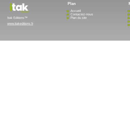
Plan
Accueil
Contactez-nous
Itak Editions™
Plan du site
www.itakeditions.fr