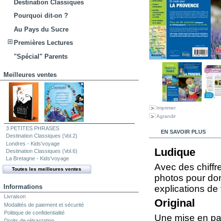
Destination Classiques
Pourquoi dit-on ?
Au Pays du Sucre
Premières Lectures
"Spécial" Parents
Meilleures ventes
Imprimer
Agrandir
3 PETITES PHRASES
EN SAVOIR PLUS
Destination Classiques (Vol.2)
Londres - Kids'voyage
Ludique
Destination Classiques (Vol.6)
La Bretagne - Kids'voyage
Avec des chiffr
Toutes les meilleures ventes
photos pour don
Informations
explications d
Livraison
Original
Modalités de paiement et sécurité
Politique de confidentialité
Une mise en pag
Droits de rétractation