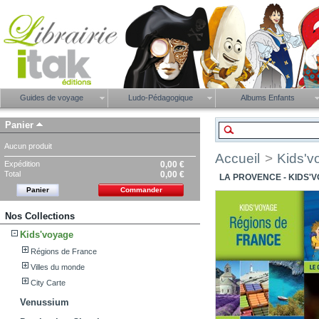
Guides de voyage
Ludo-Pédagogique
Albums Enfants
Panier
Aucun produit
Accueil
>
Kids'v
Expédition
0,00 €
Total
0,00 €
LA PROVENCE - KIDS'
Panier
Commander
Nos Collections
Kids'voyage
Régions de France
Villes du monde
City Carte
Venussium