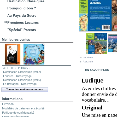
Destination Classiques
Pourquoi dit-on ?
Au Pays du Sucre
Premières Lectures
"Spécial" Parents
Meilleures ventes
Imprimer
Agrandir
3 PETITES PHRASES
EN SAVOIR PLUS
Destination Classiques (Vol.2)
Londres - Kids'voyage
Ludique
Destination Classiques (Vol.6)
La Bretagne - Kids'voyage
Avec des chiffres
Toutes les meilleures ventes
donner envie de d
Informations
vocabulaire…
Livraison
Original
Modalités de paiement et sécurité
Politique de confidentialité
Une mise en page 
Droits de rétractation