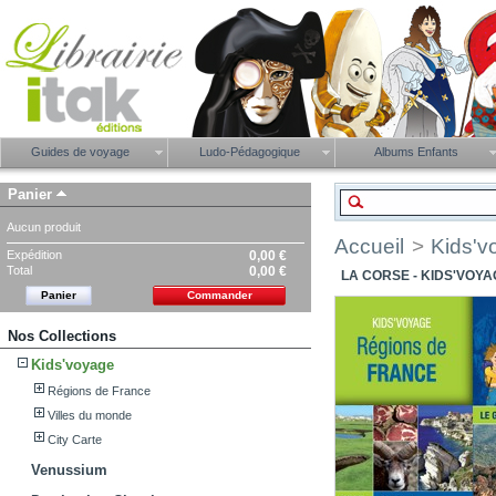
Guides de voyage
Ludo-Pédagogique
Albums Enfants
Panier
Aucun produit
Accueil
>
Kids'v
Expédition
0,00 €
Total
0,00 €
LA CORSE - KIDS'VOY
Panier
Commander
Nos Collections
Kids'voyage
Régions de France
Villes du monde
City Carte
Venussium