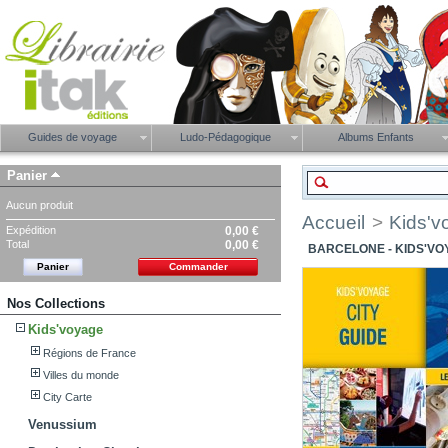
Guides de voyage
Ludo-Pédagogique
Albums Enfants
Panier
Aucun produit
Accueil
>
Kids'v
Expédition
0,00 €
Total
0,00 €
BARCELONE - KIDS'VO
Panier
Commander
Nos Collections
Kids'voyage
Régions de France
Villes du monde
City Carte
Venussium