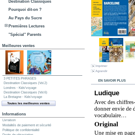
Destination Classiques
Pourquoi dit-on ?
Au Pays du Sucre
Premières Lectures
"Spécial" Parents
Meilleures ventes
Imprimer
Agrandir
3 PETITES PHRASES
EN SAVOIR PLUS
Destination Classiques (Vol.2)
Londres - Kids'voyage
Ludique
Destination Classiques (Vol.6)
La Bretagne - Kids'voyage
Avec des chiffres
Toutes les meilleures ventes
donner envie de d
Informations
vocabulaire…
Livraison
Original
Modalités de paiement et sécurité
Politique de confidentialité
Une mise en page 
Droits de rétractation