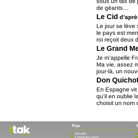
sous un tas de p
de géants…
Le Cid
d’après
Le jour se lève 
le pays est men
roi reçoit deux
Le Grand M
Je m’appelle Fr
Ma vie, assez 
jour-là, un nou
Don Quichot
En Espagne vit
qu’il en oublie l
choisit un nom 
Plan
Accueil
Contactez-nous