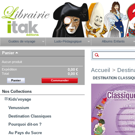
Guides de voyage
Ludo-Pédagogique
Albums Enfants
Panier
Aucun produit
Accueil
>
Destin
Expédition
0,00 €
Total
0,00 €
DESTINATION CLASSIQU
Panier
Commander
Nos Collections
Kids'voyage
Venussium
Destination Classiques
Pourquoi dit-on ?
Au Pays du Sucre