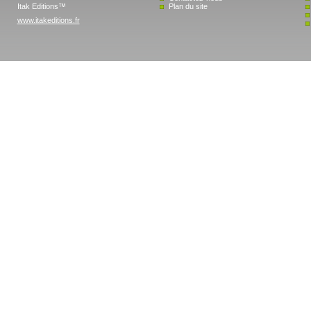
Itak Editions™
Plan du site
www.itakeditions.fr