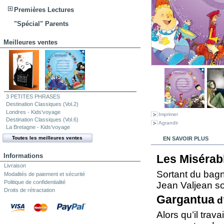
Premières Lectures
"Spécial" Parents
Meilleures ventes
3 PETITES PHRASES
Destination Classiques (Vol.2)
Londres - Kids'voyage
Imprimer
Destination Classiques (Vol.6)
Agrandir
La Bretagne - Kids'voyage
Toutes les meilleures ventes
EN SAVOIR PLUS
Informations
Les Misérab
Livraison
Sortant du bagn
Modalités de paiement et sécurité
Politique de confidentialité
Jean Valjean s
Droits de rétractation
Gargantua
d
Alors qu’il tra